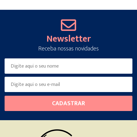
Newsletter
Receba nossas novidades
Please
CADASTRAR
leave
this
field
empty.