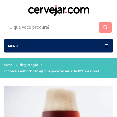
MENU
home
/
degustação
/
conheça a eisbock, cerveja que pode ter mais de 10% de álcool