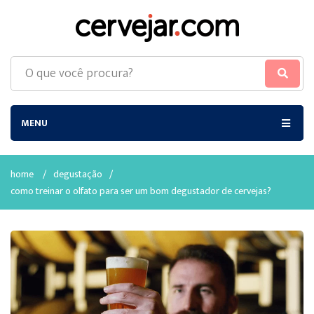
MENU
home
/
degustação
/
como treinar o olfato para ser um bom degustador de cervejas?