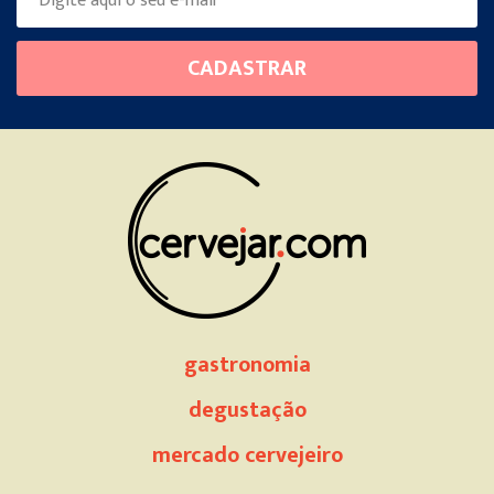
Please
CADASTRAR
leave
this
field
empty.
gastronomia
degustação
mercado cervejeiro