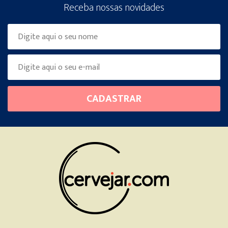
Receba nossas novidades
Please
CADASTRAR
leave
this
field
empty.