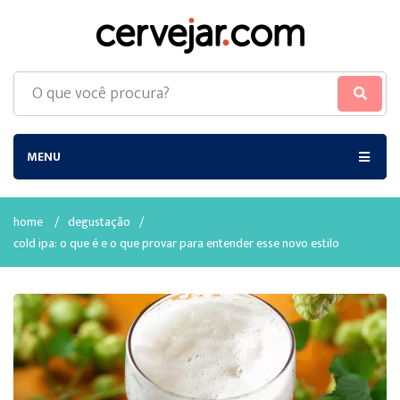
MENU
home
/
degustação
/
cold ipa: o que é e o que provar para entender esse novo estilo